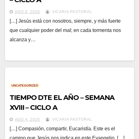
AGO 8, 2026
VICARIA PASTORAL
[…] Jesús está con nosotros, siempre, y más fuerte
que cualquier poder del mal; en cada tormenta nos
alcanza y…
UNCATEGORIZED
TIEMPO DTE EL AÑO – SEMANA
XVIII – CICLO A
AGO 4, 2026
VICARIA PASTORAL
[…] Compasión, compartir, Eucaristía. Este es el
camino que Jesús nos indica en este Evangelio. […]