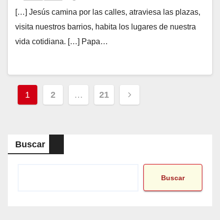
[…] Jesús camina por las calles, atraviesa las plazas,
visita nuestros barrios, habita los lugares de nuestra
vida cotidiana. […] Papa…
Paginación
1
2
…
21
de
entradas
Buscar
Buscar