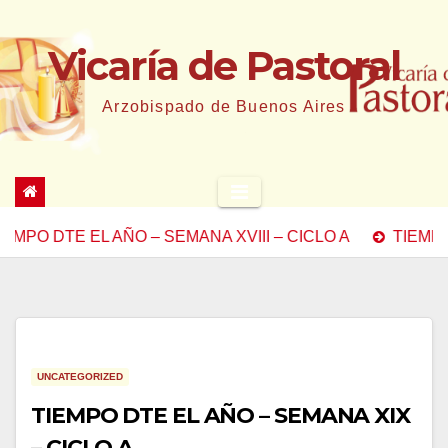
Saltar
al
Vicaría de Pastoral
contenido
Arzobispado de Buenos Aires
DTE EL AÑO – SEMANA XVIII – CICLO A
TIEMPO DTE 
UNCATEGORIZED
TIEMPO DTE EL AÑO – SEMANA XIX
– CICLO A