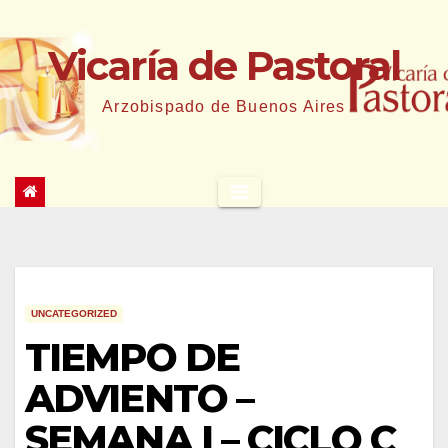
Saltar
al
Vicaría de Pastoral
contenido
Arzobispado de Buenos Aires
UNCATEGORIZED
TIEMPO DE
ADVIENTO –
SEMANA I – CICLO C