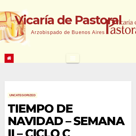
Saltar
al
Vicaría de Pastoral
contenido
Arzobispado de Buenos Aires
UNCATEGORIZED
TIEMPO DE
NAVIDAD – SEMANA
II – CICLO C