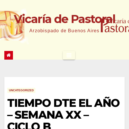
Saltar
al
Vicaría de Pastoral
contenido
Arzobispado de Buenos Aires
UNCATEGORIZED
TIEMPO DTE EL AÑO
– SEMANA XX –
CICLO B