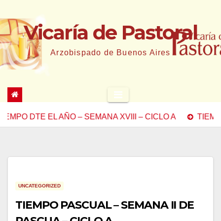
Saltar
al
Vicaría de Pastoral
contenido
Arzobispado de Buenos Aires
O DTE EL AÑO – SEMANA XVIII – CICLO A
TIEMPO DTE
UNCATEGORIZED
TIEMPO PASCUAL – SEMANA II DE
PASCUA – CICLO A