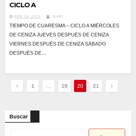
CICLO A
FEB 19, 2023
MARI
TIEMPO DE CUARESMA – CICLO A MIÉRCOLES
DE CENIZA JUEVES DESPUÉS DE CENIZA
VIERNES DESPUÉS DE CENIZA SÁBADO
DESPUÉS DE…
Paginación
1
…
19
20
21
de
entradas
Buscar